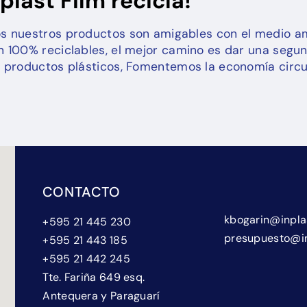
nplast Film recicla!
s nuestros productos son amigables con el medio a
n 100% reciclables, el mejor camino es dar una segu
s productos plásticos, Fomentemos la economía circul
CONTACTO
kbogarin@inpla
+595 21 445 230
presupuesto@in
+595 21 443 185
+595 21 442 245
Tte. Fariña 649 esq.
Antequera y Paraguarí