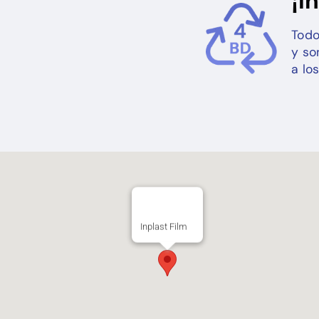
¡I
Todo
y so
a lo
Inplast Film