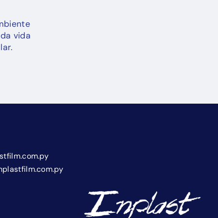
mbiente
nda vida
ar.
stfilm.com.py
plastfilm.com.py